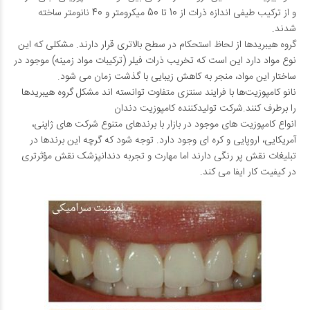
و از ترکیب طیفی اندازه ذرات از 10 تا 50 میکرومتر و 40 نانومتر ساخته
شدند.
گروه هیبریدها از لحاظ استحکام در سطح بالاتری قرار دارند. مشکلی که این
نوع مواد دارد این است که تخریب ذرات فیلر (ترکیبات مواد زمینه) موجود در
ساختار این مواد، منجر به کاهش زیبایی با گذشت زمان می­ شود.
نانو کامپوزیت‌ها با فرایند سنتزی متفاوت توانسته ­اند مشکل گروه هیبریدها
را برطرف کنند.شرکت تولیدکننده کامپوزیت دندان
انواع کامپوزیت­ های موجود در بازار با برند­های متنوع شرکت­ های ژاپنی،
آمریکایی، اروپایی و کره ­ای وجود دارد. توجه شود که گرچه این برندها در
تبلیغات نقش پر رنگی دارند اما مهارت و تجربه دندانپزشک نقش مؤثرتری
در کیفیت کار ایفا می ­کند.