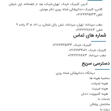
آدرس کلینیک نارمک: تهران،نارمک، بعد از تلفنخانه، اول خیابان
کلامی، کلینیک دندانپزشکی شبانه روزی دکتر مهدیان
تلفن:02177935133
مطب میرداماد: تهران، میرداماد، نبش رازان شمالی، پ 101، ط 3، واحد 9
تلفن: 02122228683
شماره های تماس
کلینیک نارمک: 02177935133
کلینیک نارمک: 02177934061
مطب میرداماد: 02122228683
دسترسی سریع
درمانگاه دندانپزشکی شبانه روزی
محاسبه هزینه ها
هزینه ایمپلنت
هزینه لمینیت
هزینه کامپوزیت دندان
خدمات ما
ساختمان پزشکان
درباره ما