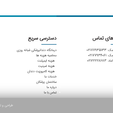
های تماس
دسترسی سریع
02177935
درمانگاه دندانپزشکی شبانه روزی
02177934
محاسبه هزینه ها
02122228
هزینه ایمپلنت
هزینه لمینیت
هزینه کامپوزیت دندان
خدمات ما
ساختمان پزشکان
درباره ما
تماس با ما
طراحی و ت