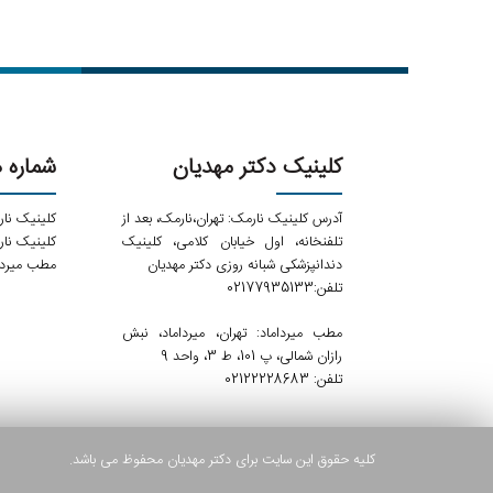
کلینیک دکتر مهدیان
شماره 
آدرس کلینیک نارمک: تهران،نارمک، بعد از
کلینیک نارمک: 133
تلفنخانه، اول خیابان کلامی، کلینیک
کلینیک نارمک: 061
دندانپزشکی شبانه روزی دکتر مهدیان
مطب میرداماد: 683
تلفن:02177935133
مطب میرداماد: تهران، میرداماد، نبش
رازان شمالی، پ 101، ط 3، واحد 9
تلفن: 02122228683
کلیه حقوق این سایت برای دکتر مهدیان محفوظ می باشد.