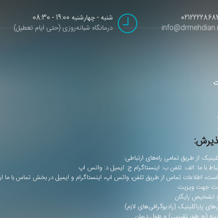
0212222868
شنبه - چهارشنبه 19:00 - 08:30
info@drmehdian.i
درمانگاه شبانه‌روزی (حتی ایام تعطیل)
ت
پذیرش:
باط با ما: الف: تلفن ب: اینستاگرام ج: ایمیل د: واتس اپ
ر است، اطلاعات تماس از طریق تلفن، واتس اپ، اینستاگرام و ایمیل در بخش تماس با ما ار