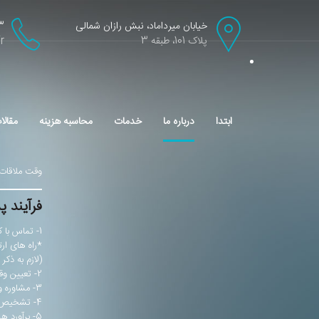
خیابان میرداماد، نبش رازان شمالی
3
پلاک 101، طبقه 3
r
ابتدا
درباره ما
خدمات
محاسبه هزینه
مقالا
وقت ملاقات
فرآیند 
1- تماس با کلینیک از طریق تمامی راه‌های ارتباطی:
*راه های ارت
(لازم به ذک
2- تعیین وقت جهت ویزیت
3- مشاوره و تشخیص رایگان
4- تشخیص‌های پاراکلینیک (رادیوگرافی‌های لازم)
5- برآورد هزینه (به طور تقریبی) و طول درمان